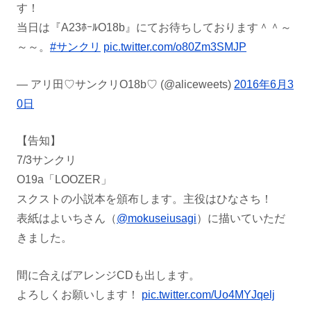
す！
当日は『A23ﾎｰﾙO18b』にてお待ちしております＾＾～
～～。
#サンクリ
pic.twitter.com/o80Zm3SMJP
— アリ田♡サンクリO18b♡ (@aliceweets)
2016年6月3
0日
【告知】
7/3サンクリ
O19a「LOOZER」
スクストの小説本を頒布します。主役はひなさち！
表紙はよいちさん（
@mokuseiusagi
）に描いていただ
きました。
間に合えばアレンジCDも出します。
よろしくお願いします！
pic.twitter.com/Uo4MYJqelj