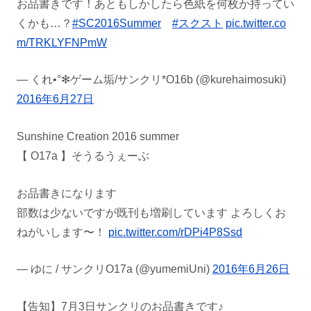
お品書きです！あともしかしたら色紙を何枚か持ってい
くかも…？
#SC2016Summer
#スクスト
pic.twitter.co
m/TRKLYFNPmW
— くれ•°✻ゲーム垢/サンクリ*O16b (@kurehaimosuki)
2016年6月27日
Sunshine Creation 2016 summer
【 O17a 】そうるうぇーぶ
お品書きになります
部数は少ないですが既刊も増刷しています よろしくお
ねがいします〜！
pic.twitter.com/rDPi4P8Ssd
— ゆに / サンクリO17a (@yumemiUni)
2016年6月26日
【告知】7月3日サンクリのお品書きです♪