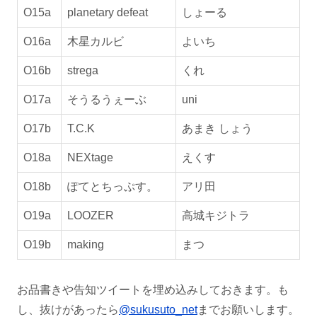
O15a
planetary defeat
しょーる
O16a
木星カルビ
よいち
O16b
strega
くれ
O17a
そうるうぇーぶ
uni
O17b
T.C.K
あまき しょう
O18a
NEXtage
えくす
O18b
ぽてとちっぷす。
アリ田
O19a
LOOZER
高城キジトラ
O19b
making
まつ
お品書きや告知ツイートを埋め込みしておきます。も
し、抜けがあったら
@sukusuto_net
までお願いします。