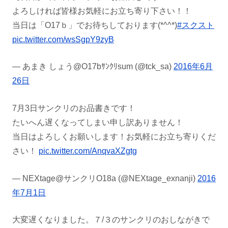
よろしければ皆様お気軽にお立ち寄り下さい！！
当日は「O17ｂ」でお待ちしております(*^^*)
#スクスト
pic.twitter.com/wsSgpY9zyB
— あまき しょう@O17bｻﾝｸﾘsum (@tck_sa)
2016年6月
26日
7月3日サンクリのお品書きです！
たいへん遅くなってしまい申し訳ありません！
当日はよろしくお願いします！お気軽にお立ち寄りくだ
さい！
pic.twitter.com/AnqvaXZgtg
— NEXtage@サンクリO18a (@NEXtage_exnanji)
2016
年7月1日
大変遅くなりました。７/３のサンクリのおしながきで