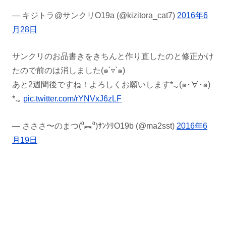
— キジトラ@サンクリO19a (@kizitora_cat7)
2016年6
月28日
サンクリのお品書きをきちんと作り直したのと修正かけ
たので前のは消しました(๑´▿`๑)
あと2週間後ですね！よろしくお願いします*.｡(๑･∀･๑)
*.｡
pic.twitter.com/rYNVxJ6zLF
— さささ〜のまつ(⁰︻⁰)ｻﾝｸﾘO19b (@ma2sst)
2016年6
月19日