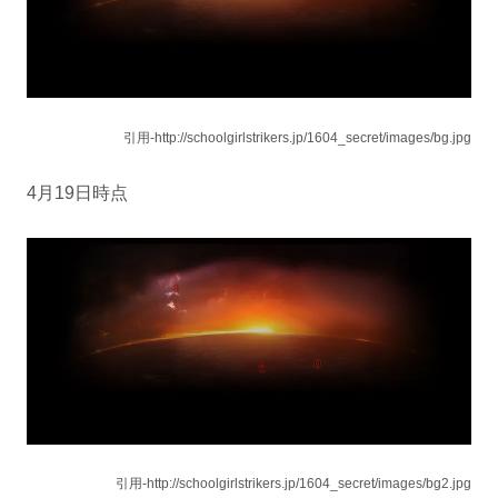
引用-http://schoolgirlstrikers.jp/1604_secret/images/bg.jpg
4月19日時点
引用-http://schoolgirlstrikers.jp/1604_secret/images/bg2.jpg