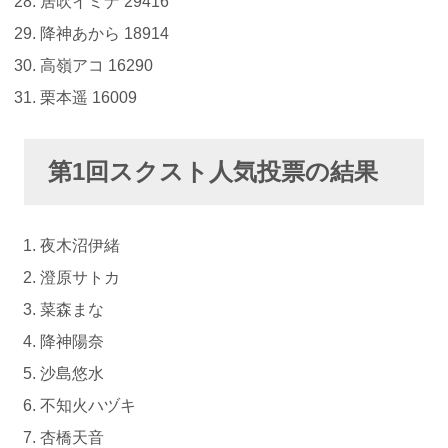
居吹イミナ 29416
降神あから 18914
高嶺アコ 16290
栗本遥 16009
第1回スクスト人気投票の結果
夜木沼伊緒
澄原サトカ
菜森まな
降神陽奈
沙島悠水
不知火ハヅキ
杏橋天音