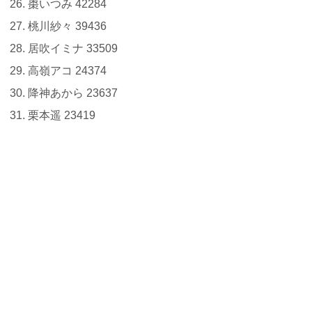
棗いつみ 42284
桃川紗々 39436
居吹イミナ 33509
高嶺アコ 24374
降神あから 23637
栗本遥 23419