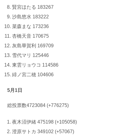
賢宮ほたる 183267
沙島悠水 183222
菜森まな 173236
杏橋天音 170675
灰島華賀利 169709
雪代マリ 125446
東雲リョウコ 114586
緋ノ宮二穂 104606
5月1日
総投票数4723084 (+776275)
夜木沼伊緒 475198 (+105058)
澄原サトカ 349102 (+57067)