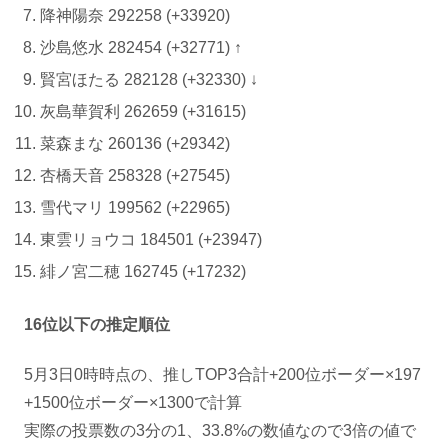
降神陽奈 292258 (+33920)
沙島悠水 282454 (+32771) ↑
賢宮ほたる 282128 (+32330) ↓
灰島華賀利 262659 (+31615)
菜森まな 260136 (+29342)
杏橋天音 258328 (+27545)
雪代マリ 199562 (+22965)
東雲リョウコ 184501 (+23947)
緋ノ宮二穂 162745 (+17232)
16位以下の推定順位
5月3日0時時点の、推しTOP3合計+200位ボーダー×197
+1500位ボーダー×1300で計算
実際の投票数の3分の1、33.8%の数値なので3倍の値で