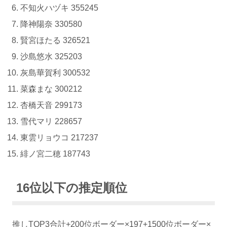
不知火ハヅキ 355245
降神陽奈 330580
賢宮ほたる 326521
沙島悠水 325203
灰島華賀利 300532
菜森まな 300212
杏橋天音 299173
雪代マリ 228657
東雲リョウコ 217237
緋ノ宮二穂 187743
16位以下の推定順位
推しTOP3合計+200位ボーダー×197+1500位ボーダー×