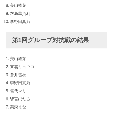
美山椿芽
灰島華賀利
李野田真乃
第1回グループ対抗戦の結果
美山椿芽
東雲リョウコ
蒼井雪枝
李野田真乃
雪代マリ
賢宮ほたる
菜森まな