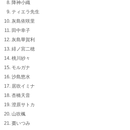
降神小織
ティエラ先生
灰島依咲里
田中幸子
灰島華賀利
緋ノ宮二穂
桃川紗々
モルガナ
沙島悠水
居吹イミナ
杏橋天音
澄原サトカ
山吹楓
棗いつみ