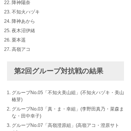
降神陽奈
不知火ハヅキ
降神あから
夜木沼伊緒
栗本遥
高嶺アコ
第2回グループ対抗戦の結果
グループNo.05「不知火美山組」(不知火ハヅキ・美山
椿芽)
グループNo.03「真・ま・幸組」(李野田真乃・菜森ま
な・田中幸子)
グループNo.07「高嶺澄原組」(高嶺アコ・澄原サト