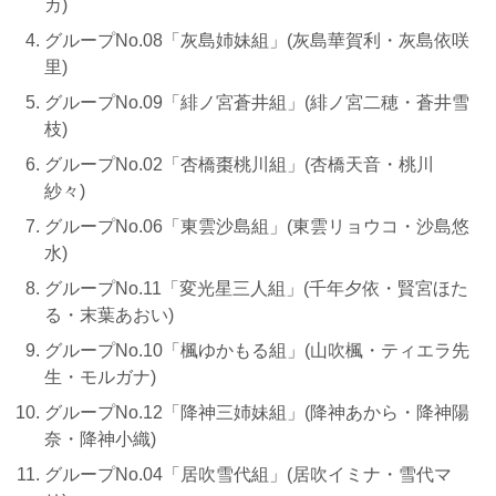
カ)
グループNo.08「灰島姉妹組」(灰島華賀利・灰島依咲
里)
グループNo.09「緋ノ宮蒼井組」(緋ノ宮二穂・蒼井雪
枝)
グループNo.02「杏橋棗桃川組」(杏橋天音・桃川
紗々)
グループNo.06「東雲沙島組」(東雲リョウコ・沙島悠
水)
グループNo.11「変光星三人組」(千年夕依・賢宮ほた
る・末葉あおい)
グループNo.10「楓ゆかもる組」(山吹楓・ティエラ先
生・モルガナ)
グループNo.12「降神三姉妹組」(降神あから・降神陽
奈・降神小織)
グループNo.04「居吹雪代組」(居吹イミナ・雪代マ