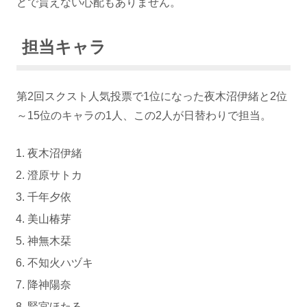
どで貰えない心配もありません。
担当キャラ
第2回スクスト人気投票で1位になった夜木沼伊緒と2位
～15位のキャラの1人、この2人が日替わりで担当。
夜木沼伊緒
澄原サトカ
千年夕依
美山椿芽
神無木栞
不知火ハヅキ
降神陽奈
賢宮ほたる