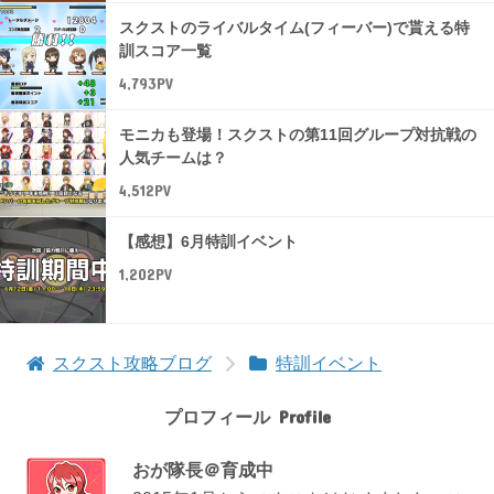
スクストのライバルタイム(フィーバー)で貰える特
訓スコア一覧
4,793PV
モニカも登場！スクストの第11回グループ対抗戦の
人気チームは？
4,512PV
【感想】6月特訓イベント
1,202PV
スクスト攻略ブログ
特訓イベント
プロフィール
おが隊長＠育成中