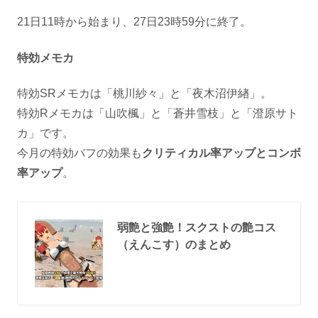
21日11時から始まり、27日23時59分に終了。
特効メモカ
特効SRメモカは「桃川紗々」と「夜木沼伊緖」。
特効Rメモカは「山吹楓」と「蒼井雪枝」と「澄原サト
カ」です。
今月の特効バフの効果も
クリティカル率アップとコンボ
率アップ
。
弱艶と強艶！スクストの艶コス
（えんこす）のまとめ