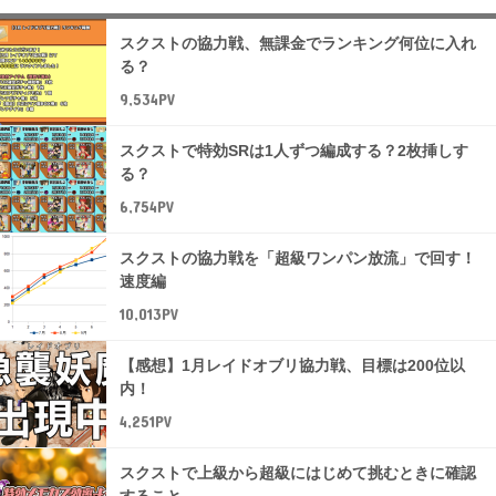
スクストの協力戦、無課金でランキング何位に入れ
る？
9,534PV
スクストで特効SRは1人ずつ編成する？2枚挿しす
る？
6,754PV
スクストの協力戦を「超級ワンパン放流」で回す！
速度編
10,013PV
【感想】1月レイドオブリ協力戦、目標は200位以
内！
4,251PV
スクストで上級から超級にはじめて挑むときに確認