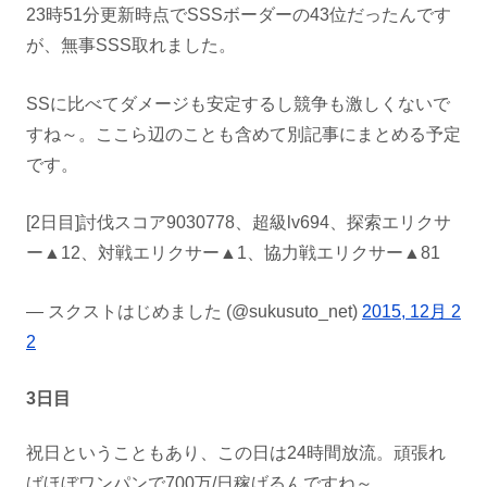
23時51分更新時点でSSSボーダーの43位だったんです
が、無事SSS取れました。
SSに比べてダメージも安定するし競争も激しくないで
すね～。ここら辺のことも含めて別記事にまとめる予定
です。
[2日目]討伐スコア9030778、超級lv694、探索エリクサ
ー▲12、対戦エリクサー▲1、協力戦エリクサー▲81
— スクストはじめました (@sukusuto_net)
2015, 12月 2
2
3日目
祝日ということもあり、この日は24時間放流。頑張れ
ばほぼワンパンで700万/日稼げるんですね～。